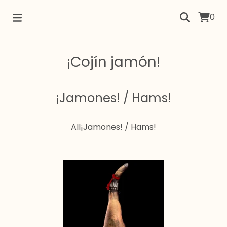
0
¡Cojín jamón!
¡Jamones! / Hams!
All
¡Jamones! / Hams!